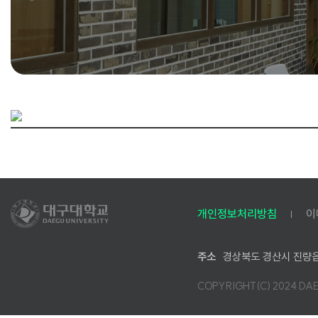
(
으
)
로
구
개인정보처리방침
이
성
된
학
주소
경상북도 경산시 진량읍
생
COPYRIGHT(C) 2024 DA
활
동