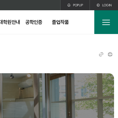
POPUP
LOGIN
대학원안내
공학인증
졸업작품
전
체
메
뉴
링
인
크
쇄
복
사