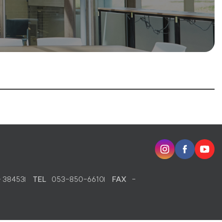
인
페
유
스
이
튜
타
스
브
38453
TEL
053-850-6610
FAX
-
그
북
램