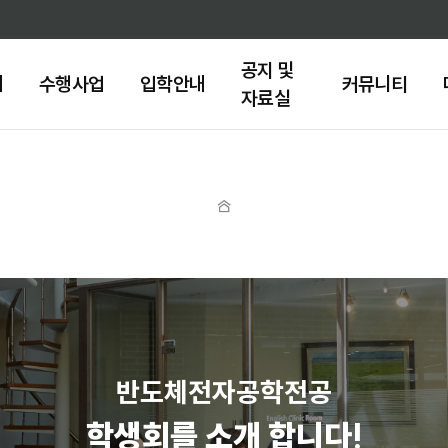
주메뉴 바로가기
본문 바로가기
공지 및
내
수행사업
입학안내
커뮤니티
자료실
홈
반도체전자공학전공
학생회를 소개 합니다!