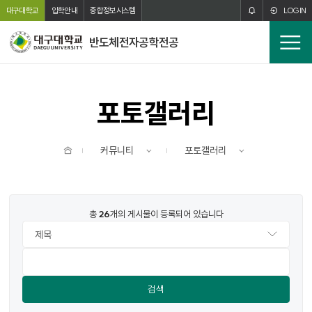
주메뉴 바로가기
본문 바로가기
대구대학교
입학안내
종합정보시스템
LOGIN
반도체전자공학전공
전
체
메
뉴
포토갤러리
홈
커뮤니티
포토갤러리
총
26
개의 게시물이 등록되어 있습니다
검색